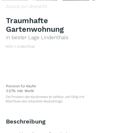
Zurück zur Übersicht
Traumhafte
Gartenwohnung
in bester Lage Lindenthals
Köln Lindenthal
ANLAGE
459.000,00 EUR
Provision für Käufer
3,57% inkl. MwSt
Die Provision des Kaufpreises ist zahlbar und fällig mit
Abschluss des notariellen Kaufvertrags.
Beschreibung